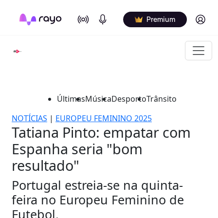
On Air
Podcasts
Log in
Premium
Últimas
Música
Desporto
Trânsito
NOTÍCIAS
|
EUROPEU FEMININO 2025
Tatiana Pinto: empatar com
Espanha seria "bom
resultado"
Portugal estreia-se na quinta-
feira no Europeu Feminino de
Futebol.