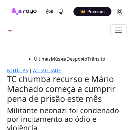
On Air
Podcasts
Log in
Premium
Últimas
Música
Desporto
Trânsito
NOTÍCIAS
|
ATUALIDADE
TC chumba recurso e Mário
Machado começa a cumprir
pena de prisão este mês
Militante neonazi foi condenado
por incitamento ao ódio e
violência.