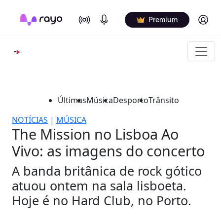
On Air
Podcasts
Log in
Premium
Últimas
Música
Desporto
Trânsito
NOTÍCIAS
|
MÚSICA
The Mission no Lisboa Ao
Vivo: as imagens do concerto
A banda britânica de rock gótico
atuou ontem na sala lisboeta.
Hoje é no Hard Club, no Porto.