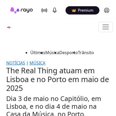
On Air
Podcasts
Log in
Premium
Últimas
Música
Desporto
Trânsito
NOTÍCIAS
|
MÚSICA
The Real Thing atuam em
Lisboa e no Porto em maio de
2025
Dia 3 de maio no Capitólio, em
Lisboa, e no dia 4 de maio na
Casa da Música, no Porto.