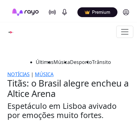
On Air
Podcasts
Log in
Premium
Últimas
Música
Desporto
Trânsito
NOTÍCIAS
|
MÚSICA
Titãs: o Brasil alegre encheu a
Altice Arena
Espetáculo em Lisboa avivado
por emoções muito fortes.