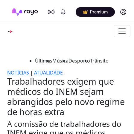
On Air
Podcasts
Log in
Premium
Últimas
Música
Desporto
Trânsito
NOTÍCIAS
|
ATUALIDADE
Trabalhadores exigem que
médicos do INEM sejam
abrangidos pelo novo regime
de horas extra
A comissão de trabalhadores do
INEM exige que os médicos