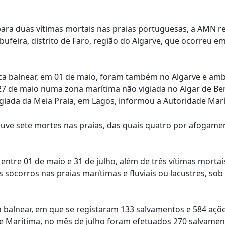
para duas vítimas mortais nas praias portuguesas, a AMN r
ufeira, distrito de Faro, região do Algarve, que ocorreu e
oca balnear, em 01 de maio, foram também no Algarve e am
 27 de maio numa zona marítima não vigiada no Algar de Be
igiada da Meia Praia, em Lagos, informou a Autoridade Marí
ouve sete mortes nas praias, das quais quatro por afogame
entre 01 de maio e 31 de julho, além de três vítimas morta
 socorros nas praias marítimas e fluviais ou lacustres, sob
 balnear, em que se registaram 133 salvamentos e 584 açõ
e Marítima, no mês de julho foram efetuados 270 salvamen