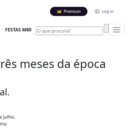
Premium
Log in
|
FESTAS M80
três meses da época
al.
 julho,
ima