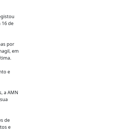
egistou
m 16 de
bas por
nagil, em
tima.
nto e
is, a AMN
 sua
es de
tos e