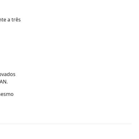
te a três
rovados
PAN.
 mesmo