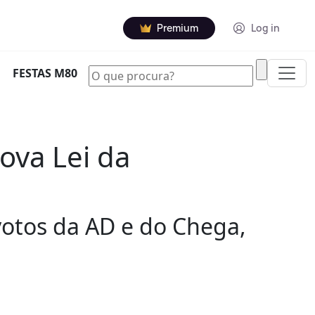
Premium
Log in
|
FESTAS M80
ova Lei da
otos da AD e do Chega,