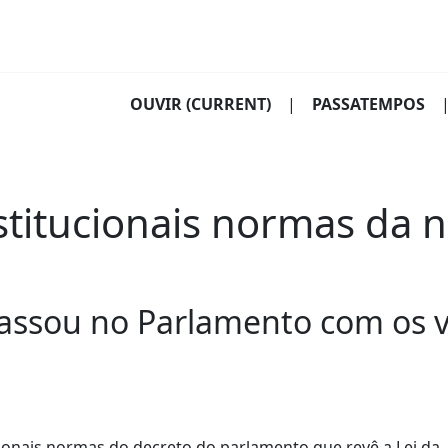
OUVIR
(CURRENT)
|
PASSATEMPOS
stitucionais normas da n
assou no Parlamento com os v
ucionais normas do decreto do parlamento que revê a Lei da