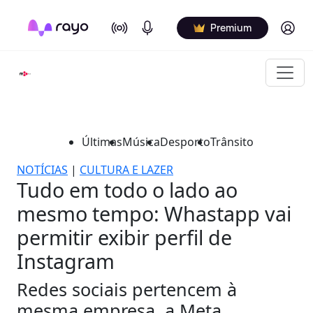
On Air
Podcasts
Log in
Premium
Últimas
Música
Desporto
Trânsito
NOTÍCIAS
|
CULTURA E LAZER
Tudo em todo o lado ao
mesmo tempo: Whastapp vai
permitir exibir perfil de
Instagram
Redes sociais pertencem à
mesma empresa, a Meta.