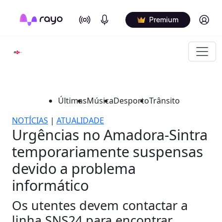
On Air
Podcasts
Log in
Premium
Últimas
Música
Desporto
Trânsito
NOTÍCIAS
|
ATUALIDADE
Urgências no Amadora-Sintra
temporariamente suspensas
devido a problema
informático
Os utentes devem contactar a
linha SNS24 para encontrar