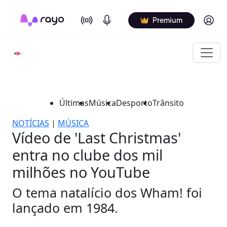
On Air
Podcasts
Log in
Premium
Últimas
Música
Desporto
Trânsito
NOTÍCIAS
|
MÚSICA
Vídeo de 'Last Christmas'
entra no clube dos mil
milhões no YouTube
O tema natalício dos Wham! foi
lançado em 1984.