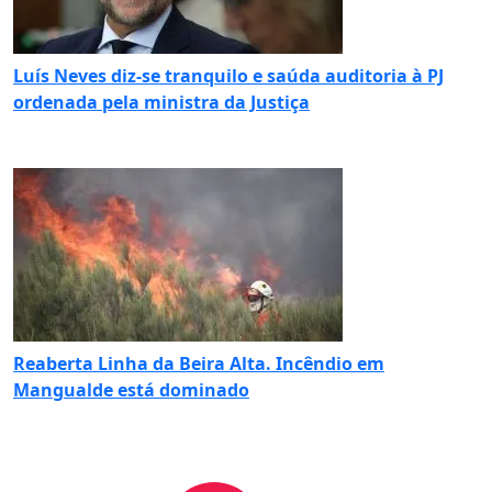
Luís Neves diz-se tranquilo e saúda auditoria à PJ
ordenada pela ministra da Justiça
Reaberta Linha da Beira Alta. Incêndio em
Mangualde está dominado