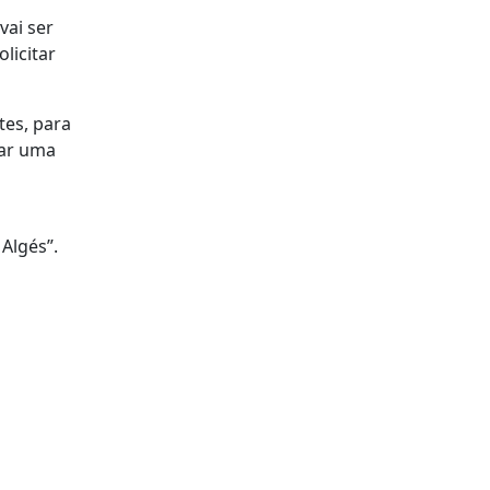
vai ser
licitar
tes, para
iar uma
Algés”.