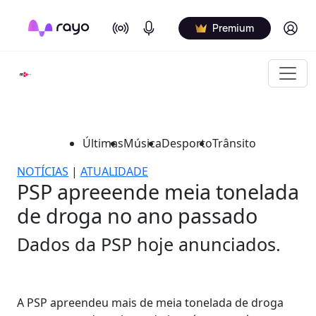
On Air
Podcasts
Log in
Premium
Últimas
Música
Desporto
Trânsito
NOTÍCIAS
|
ATUALIDADE
PSP apreeende meia tonelada
de droga no ano passado
Dados da PSP hoje anunciados.
A PSP apreendeu mais de meia tonelada de droga