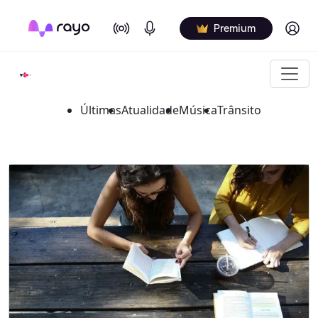
On Air
Podcasts
Log in
Premium
Últimas
Atualidade
Música
Trânsito